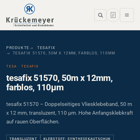
Skip to main navigation
Skip to main content
Skip to page footer
PRODUKTE
TESAFIX
TESAFIX 51570, 50M X 12MM, FARBLOS, 110ΜM
TESA · TESAFIX
tesafix 51570, 50m x 12mm,
farblos, 110µm
tesafix 51570 – Doppelseitiges Vliesklebeband, 50 m
x 12 mm, transluzent, 110 µm. Hohe Anfangsklebkraft
auf rauen Oberflächen.
TRANSLUZENT
KLEBSTOFF: SYNTHESEKAUTSCHUK