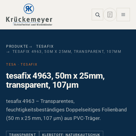
Skip to main navigation
Skip to main content
Skip to page footer
PRODUKTE
TESAFIX
TESAFIX 4963, 50M X 25MM, TRANSPARENT, 107ΜM
TESA · TESAFIX
tesafix 4963, 50m x 25mm,
transparent, 107µm
tesafix 4963 – Transparentes,
feuchtigkeitsbeständiges Doppelseitiges Folienband
(50 m x 25 mm, 107 µm) aus PVC-Träger.
TRANSPARENT
KLEBSTOFF: NATURKAUTSCHUK