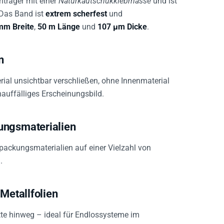
 Das Band ist
extrem scherfest
und
mm Breite
,
50 m Länge
und
107 µm Dicke
.
n
rial unsichtbar verschließen, ohne Innenmaterial
nauffälliges Erscheinungsbild.
ungsmaterialien
packungsmaterialien auf einer Vielzahl von
.
Metallfolien
tte hinweg – ideal für Endlossysteme im