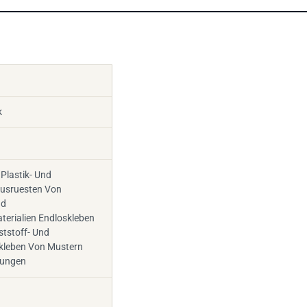
k
Plastik- Und
Ausruesten Von
nd
erialien Endloskleben
ststoff- Und
rkleben Von Mustern
dungen