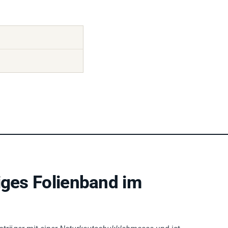
iges Folienband im
nträger mit einer
Naturkautschukklebmasse
und ist