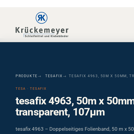
Skip to main navigation
Skip to main content
Skip to page footer
PRODUKTE
TESAFIX
TESAFIX 4963, 50M X 50MM, 
TESA · TESAFIX
tesafix 4963, 50m x 50mm
transparent, 107µm
tesafix 4963 – Doppelseitiges Folienband, 50 m x 5