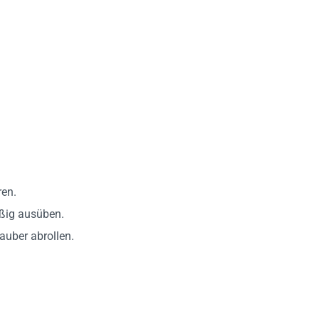
ren.
ßig ausüben.
auber abrollen.