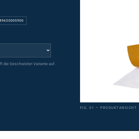
049630005900
uft die Geschwister-Variante auf.
FIG. 01 — PRODUKTANSICHT