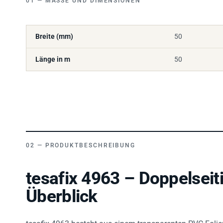
Breite (mm)
50
Länge in m
50
PRODUKTBESCHREIBUNG
tesafix 4963 – Doppelseit
Überblick
tesafix 4963 besteht aus einem transparenten PVC-Folie