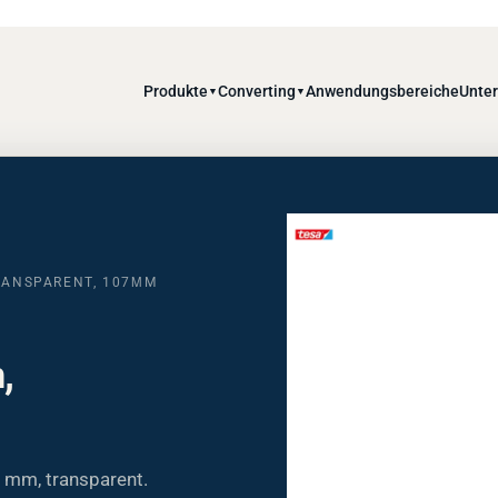
Produkte
Converting
Anwendungsbereiche
Unte
▼
▼
TRANSPARENT, 107ΜM
,
0 mm, transparent.