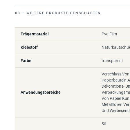
WEITERE PRODUKTEIGENSCHAFTEN
Trägermaterial
Pvc-Film
Klebstoff
Naturkautschu
Farbe
transparent
Verschluss Von 
Papierbeuteln 
Dekorations- U
Anwendungsbereiche
Verpackungsmat
Von Papier Kun
Metallfolien Ve
Und Werbesen
50