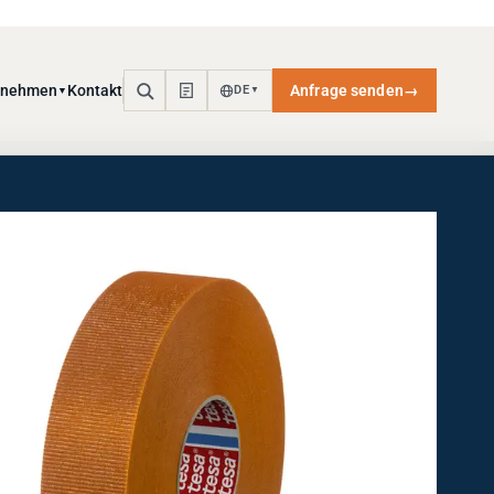
rnehmen
Kontakt
Anfrage senden
→
DE
▼
▼