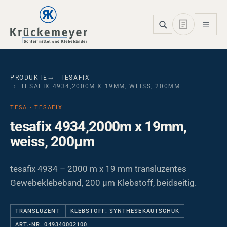
Skip to main navigation
Skip to main content
Skip to page footer
PRODUKTE
TESAFIX
TESAFIX 4934,2000M X 19MM, WEISS, 200ΜM
TESA · TESAFIX
tesafix 4934,2000m x 19mm,
weiss, 200µm
tesafix 4934 – 2000 m x 19 mm transluzentes
Gewebeklebeband, 200 µm Klebstoff, beidseitig.
TRANSLUZENT
KLEBSTOFF: SYNTHESEKAUTSCHUK
ART.-NR. 049340002100