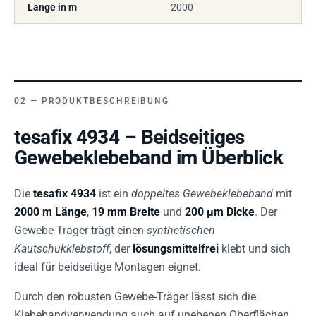
Länge in m
2000
PRODUKTBESCHREIBUNG
tesafix 4934 – Beidseitiges
Gewebeklebeband im Überblick
Die
tesafix 4934
ist ein
doppeltes Gewebeklebeband
mit
2000 m Länge
,
19 mm Breite
und
200 µm Dicke
. Der
Gewebe-Träger trägt einen
synthetischen
Kautschukklebstoff
, der
lösungsmittelfrei
klebt und sich
ideal für beidseitige Montagen eignet.
Durch den robusten Gewebe-Träger lässt sich die
Klebebandverwendung auch auf unebenen Oberflächen