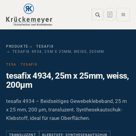
Skip to main navigation
Skip to main content
Skip to page footer
PRODUKTE
TESAFIX
TESAFIX 4934, 25M X 25MM, WEISS, 200ΜM
TESA · TESAFIX
tesafix 4934, 25m x 25mm, weiss,
200µm
tesafix 4934 – Beidseitiges Gewebeklebeband, 25 m
x 25 mm, 200 µm, transluzent. Synthesekautschuk-
Klebstoff, ideal für raue Oberflächen.
TRANSLUZENT
KLEBSTOFF: SYNTHESEKAUTSCHUK