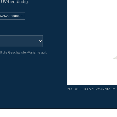
 UV-beständig.
 625206000000
uft die Geschwister-Variante auf.
FIG. 01 — PRODUKTANSICHT