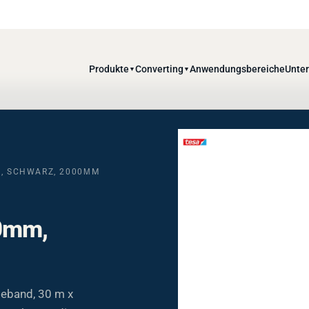
Produkte
Converting
Anwendungsbereiche
Unte
▼
▼
M, SCHWARZ, 2000ΜM
60mm,
beband, 30 m x