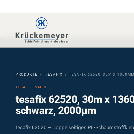
Skip to main navigation
Skip to main content
Skip to page footer
PRODUKTE
TESAFIX
TESAFIX 62520, 30M X 1360M
TESA · TESAFIX
tesafix 62520, 30m x 13
schwarz, 2000µm
tesafix 62520 – Doppelseitiges PE-Schaumstoffkle