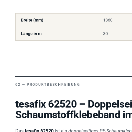
Breite (mm)
1360
Länge in m
30
PRODUKTBESCHREIBUNG
tesafix 62520 – Doppelsei
Schaumstoffklebeband im
Das
tesafix 62520
ist ein
doppelseitiges PE-Schaumkle