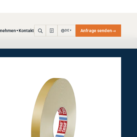
rnehmen
Kontakt
Anfrage senden
→
DE
▼
▼