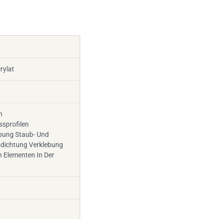
rylat
n
ssprofilen
bung Staub- Und
bdichtung Verklebung
 Elementen In Der