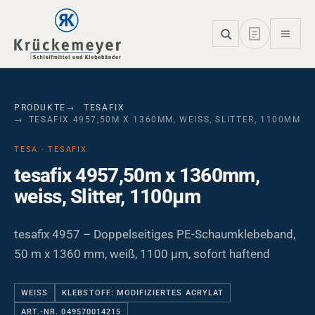
Skip to main navigation
Skip to main content
Skip to page footer
PRODUKTE
TESAFIX
TESAFIX 4957,50M X 1360MM, WEISS, SLITTER, 1100ΜM
TESA · TESAFIX
tesafix 4957,50m x 1360mm,
weiss, Slitter, 1100µm
tesafix 4957 – Doppelseitiges PE-Schaumklebeband,
50 m x 1360 mm, weiß, 1100 µm, sofort haftend
WEISS
KLEBSTOFF: MODIFIZIERTES ACRYLAT
ART.-NR. 049570014215