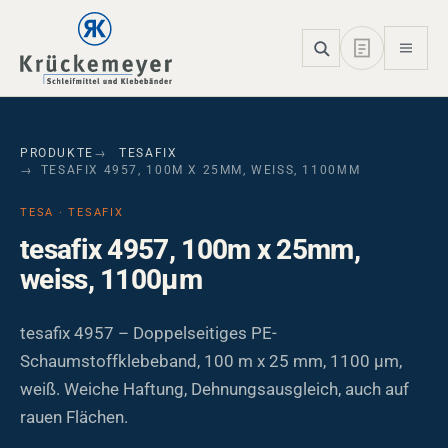
Skip to main navigation
Skip to main content
Skip to page footer
PRODUKTE
TESAFIX
TESAFIX 4957, 100M X 25MM, WEISS, 1100ΜM
TESA · TESAFIX
tesafix 4957, 100m x 25mm,
weiss, 1100µm
tesafix 4957 – Doppelseitiges PE-
Schaumstoffklebeband, 100 m x 25 mm, 1100 µm,
weiß. Weiche Haftung, Dehnungsausgleich, auch auf
rauen Flächen.