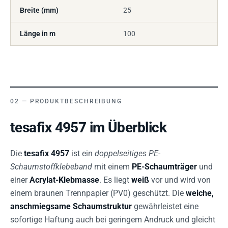
Breite (mm)
25
Länge in m
100
PRODUKTBESCHREIBUNG
tesafix 4957 im Überblick
Die
tesafix 4957
ist ein
doppelseitiges PE-
Schaumstoffklebeband
mit einem
PE-Schaumträger
und
einer
Acrylat-Klebmasse
. Es liegt
weiß
vor und wird von
einem braunen Trennpapier (PV0) geschützt. Die
weiche,
anschmiegsame Schaumstruktur
gewährleistet eine
sofortige Haftung auch bei geringem Andruck und gleicht