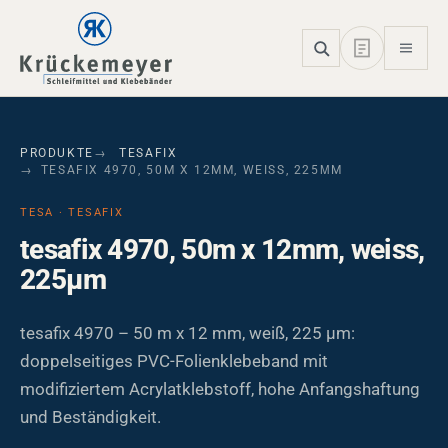
Skip to main navigation
Skip to main content
Skip to page footer
PRODUKTE
TESAFIX
TESAFIX 4970, 50M X 12MM, WEISS, 225ΜM
TESA · TESAFIX
tesafix 4970, 50m x 12mm, weiss,
225µm
tesafix 4970 – 50 m x 12 mm, weiß, 225 µm:
doppelseitiges PVC-Folienklebeband mit
modifiziertem Acrylatklebstoff, hohe Anfangshaftung
und Beständigkeit.