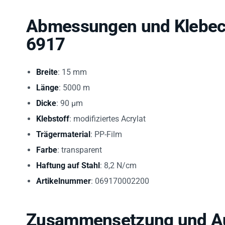
Abmessungen und Klebecha
6917
Breite
: 15 mm
Länge
: 5000 m
Dicke
: 90 µm
Klebstoff
: modifiziertes Acrylat
Trägermaterial
: PP-Film
Farbe
: transparent
Haftung auf Stahl
: 8,2 N/cm
Artikelnummer
: 069170002200
Zusammensetzung und Auf