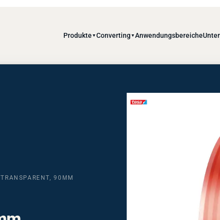
Produkte
Converting
Anwendungsbereiche
Unte
▼
▼
, TRANSPARENT, 90ΜM
5mm,