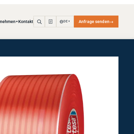
rnehmen
Kontakt
Anfrage senden
→
DE
▼
▼