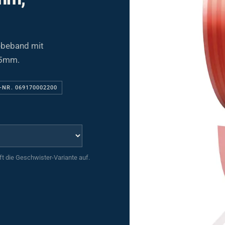
ebeband mit
15mm.
-NR. 069170002200
uft die Geschwister-Variante auf.