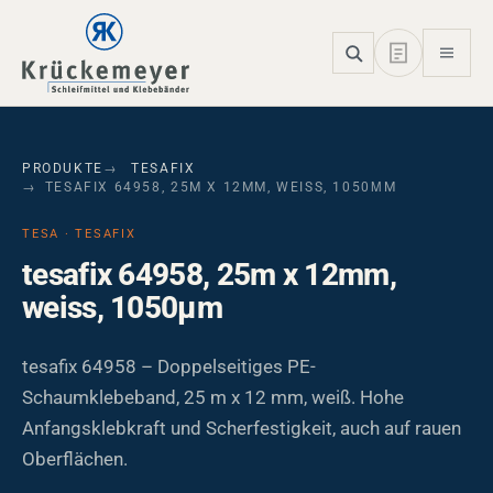
Skip to main navigation
Skip to main content
Skip to page footer
PRODUKTE
TESAFIX
TESAFIX 64958, 25M X 12MM, WEISS, 1050ΜM
TESA · TESAFIX
tesafix 64958, 25m x 12mm,
weiss, 1050µm
tesafix 64958 – Doppelseitiges PE-
Schaumklebeband, 25 m x 12 mm, weiß. Hohe
Anfangsklebkraft und Scherfestigkeit, auch auf rauen
Oberflächen.