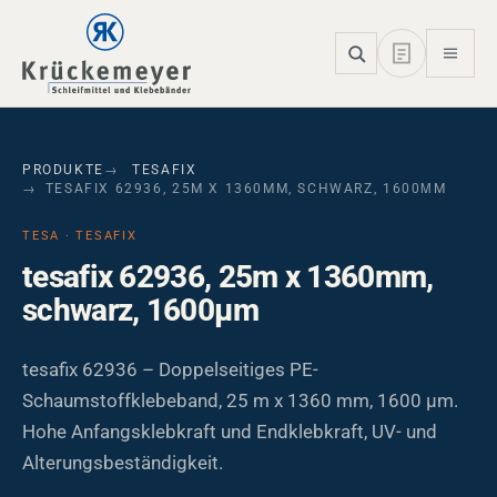
Skip to main navigation
Skip to main content
Skip to page footer
PRODUKTE
TESAFIX
TESAFIX 62936, 25M X 1360MM, SCHWARZ, 1600ΜM
TESA · TESAFIX
tesafix 62936, 25m x 1360mm,
schwarz, 1600µm
tesafix 62936 – Doppelseitiges PE-
Schaumstoffklebeband, 25 m x 1360 mm, 1600 µm.
Hohe Anfangsklebkraft und Endklebkraft, UV- und
Alterungsbeständigkeit.