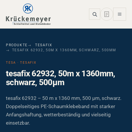
Skip to main navigation
Skip to main content
Skip to page footer
PRODUKTE
TESAFIX
TESAFIX 62932, 50M X 1360MM, SCHWARZ, 500ΜM
TESA · TESAFIX
tesafix 62932, 50m x 1360mm,
schwarz, 500µm
tesafix 62932 – 50 m x 1360 mm, 500 µm, schwarz.
Doppelseitiges PE-Schaumklebeband mit starker
Anfangshaftung, wetterbeständig und vielseitig
einsetzbar.