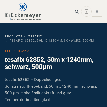
Skip to main navigation
Skip to main content
Skip to page footer
PRODUKTE
TESAFIX
TESAFIX 62852, 50M X 1240MM, SCHWARZ, 500ΜM
TESA · TESAFIX
tesafix 62852, 50m x 1240mm,
schwarz, 500µm
tesafix 62852 – Doppelseitiges
Schaumstoffklebeband, 50 m x 1240 mm, schwarz,
500 µm. Hohe Endklebkraft und gute
Temperaturbeständigkeit.