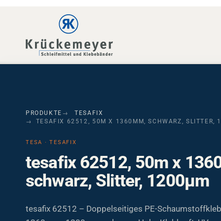
Skip to main navigation
Skip to main content
Skip to page footer
PRODUKTE
TESAFIX
TESAFIX 62512, 50M X 1360MM, SCHWARZ, SLITTER,
TESA · TESAFIX
tesafix 62512, 50m x 13
schwarz, Slitter, 1200µm
tesafix 62512 – Doppelseitiges PE-Schaumstoffkle
1360 mm, 1200 µm, schwarz. Hohe Klebkraft, UV- u