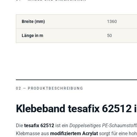
Breite (mm)
1360
Länge in m
50
PRODUKTBESCHREIBUNG
Klebeband tesafix 62512 
Die
tesafix 62512
ist ein
Doppelseitiges PE-Schaumstof
Klebmasse aus
modifiziertem Acrylat
sorgt für eine ho