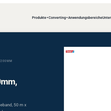
Produkte
Converting
Anwendungsbereiche
Unte
▼
▼
 1200ΜM
60mm,
beband, 50 m x
nd