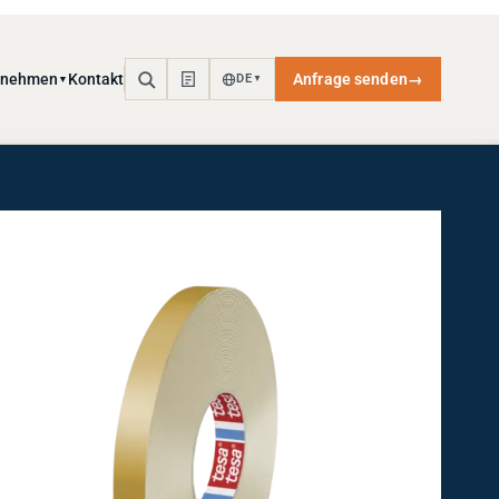
rnehmen
Kontakt
Anfrage senden
→
DE
▼
▼