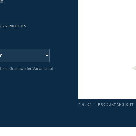
 625120001915
uft die Geschwister-Variante auf.
FIG. 01 — PRODUKTANSICHT