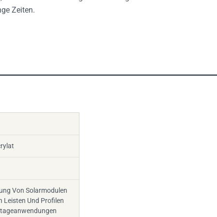
nge Zeiten.
rylat
ung Von Solarmodulen
 Leisten Und Profilen
ntageanwendungen