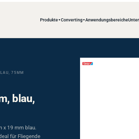
Produkte
Converting
Anwendungsbereiche
Unte
▼
▼
BLAU, 75ΜM
m, blau,
m x 19 mm blau.
deal für Fliegende