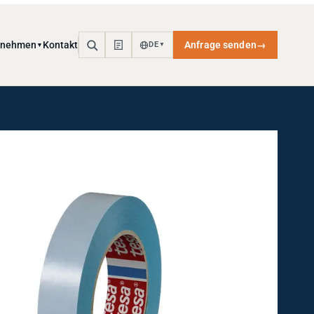
rnehmen
Kontakt
Anfrage senden
→
DE
▼
▼