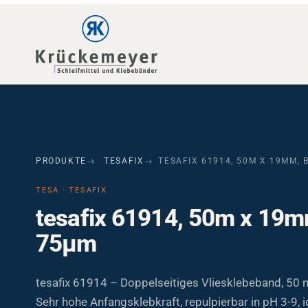
Skip to main navigation
Skip to main content
Skip to page footer
PRODUKTE
TESAFIX
TESAFIX 61914, 50M X 19MM, 
TESA · TESAFIX
tesafix 61914, 50m x 19m
75µm
tesafix 61914 – Doppelseitiges Vliesklebeband, 50 
Sehr hohe Anfangsklebkraft, repulpierbar in pH 3-9, i