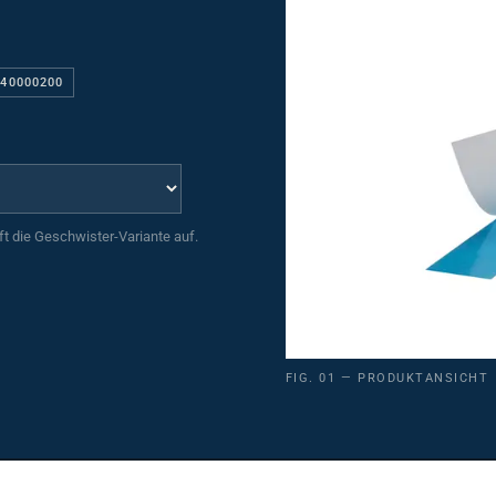
140000200
uft die Geschwister-Variante auf.
FIG. 01 — PRODUKTANSICHT