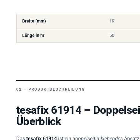
Breite (mm)
19
Länge in m
50
PRODUKTBESCHREIBUNG
tesafix 61914 – Doppelsei
Überblick
Das
tesafix 61914
ist ein
doppelseitig klebendes
Ansatz