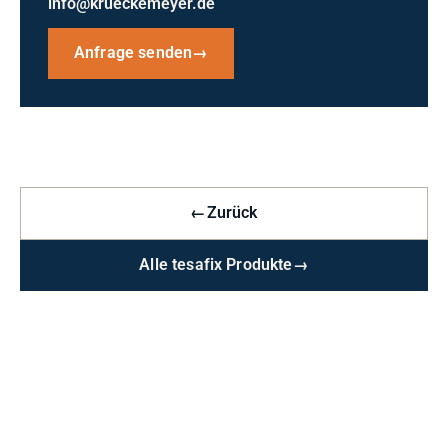
info@krueckemeyer.de
Anfrage senden
→
←
Zurück
Alle tesafix Produkte
→