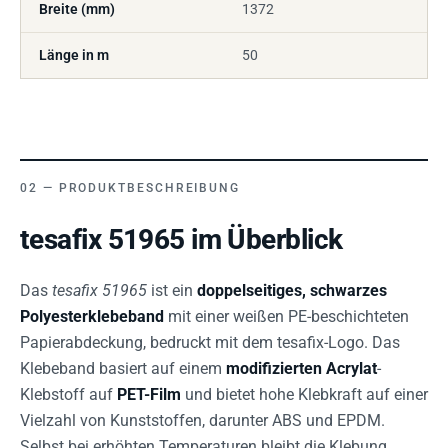
Breite (mm)
1372
Länge in m
50
PRODUKTBESCHREIBUNG
tesafix 51965 im Überblick
Das
tesafix 51965
ist ein
doppelseitiges, schwarzes
Polyesterklebeband
mit einer weißen PE-beschichteten
Papierabdeckung, bedruckt mit dem tesafix-Logo. Das
Klebeband basiert auf einem
modifizierten Acrylat
-
Klebstoff auf
PET-Film
und bietet hohe Klebkraft auf einer
Vielzahl von Kunststoffen, darunter ABS und EPDM.
Selbst bei erhöhten Temperaturen bleibt die Klebung