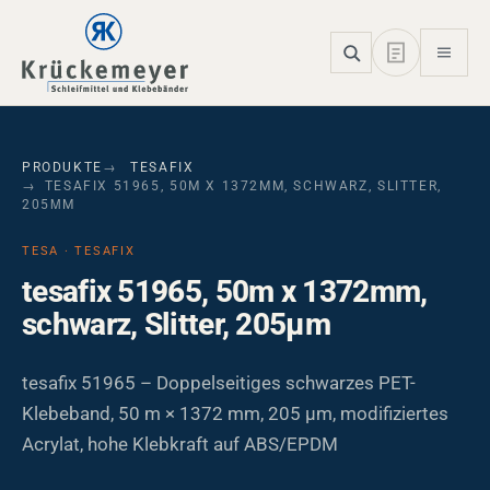
Skip to main navigation
Skip to main content
Skip to page footer
PRODUKTE
TESAFIX
TESAFIX 51965, 50M X 1372MM, SCHWARZ, SLITTER,
205ΜM
TESA · TESAFIX
tesafix 51965, 50m x 1372mm,
schwarz, Slitter, 205µm
tesafix 51965 – Doppelseitiges schwarzes PET-
Klebeband, 50 m × 1372 mm, 205 µm, modifiziertes
Acrylat, hohe Klebkraft auf ABS/EPDM