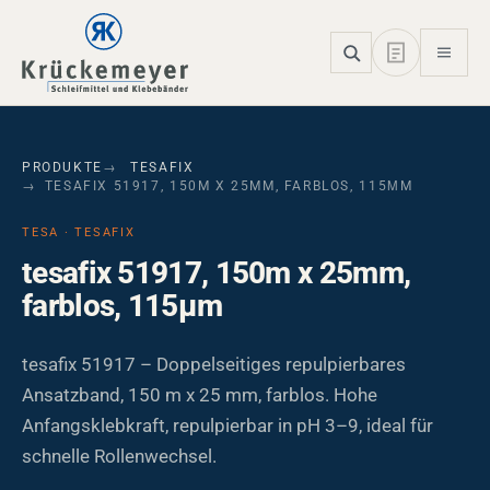
Skip to main navigation
Skip to main content
Skip to page footer
PRODUKTE
TESAFIX
TESAFIX 51917, 150M X 25MM, FARBLOS, 115ΜM
TESA · TESAFIX
tesafix 51917, 150m x 25mm,
farblos, 115µm
tesafix 51917 – Doppelseitiges repulpierbares
Ansatzband, 150 m x 25 mm, farblos. Hohe
Anfangsklebkraft, repulpierbar in pH 3–9, ideal für
schnelle Rollenwechsel.