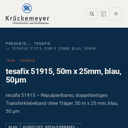
Skip to main navigation
Skip to main content
Skip to page footer
PRODUKTE
TESAFIX
TESAFIX 51915, 50M X 25MM, BLAU, 50ΜM
TESA · TESAFIX
tesafix 51915, 50m x 25mm, blau,
50µm
tesafix 51915 – Repulpierbares, doppelseitiges
Transferklebeband ohne Träger, 50 m x 25 mm, blau,
50 µm
BLAU
KLEBSTOFF: REPULPIERBARES,…