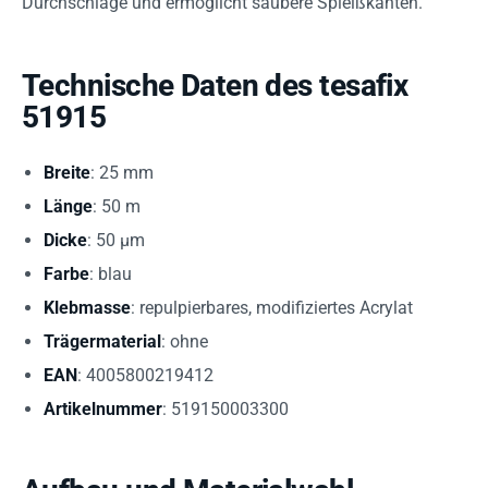
Durchschläge und ermöglicht saubere Spleißkanten.
Technische Daten des tesafix
51915
Breite
: 25 mm
Länge
: 50 m
Dicke
: 50 µm
Farbe
: blau
Klebmasse
: repulpierbares, modifiziertes Acrylat
Trägermaterial
: ohne
EAN
: 4005800219412
Artikelnummer
: 519150003300