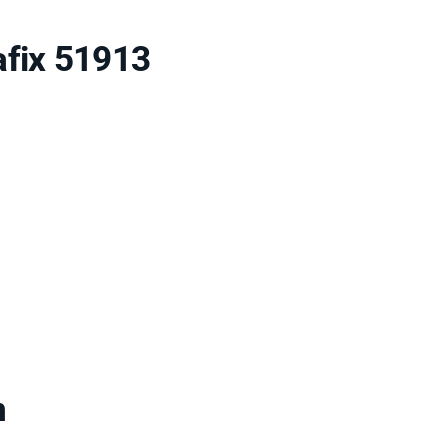
afix 51913
n