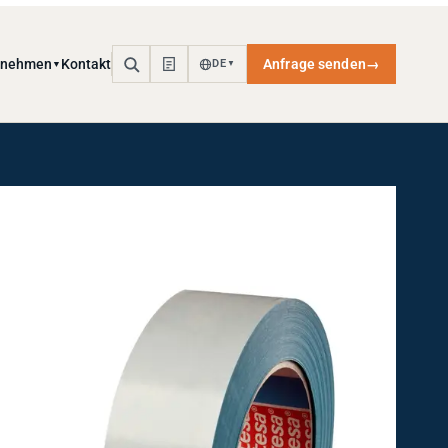
rnehmen
Kontakt
Anfrage senden
→
DE
▼
▼