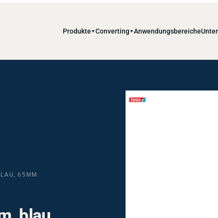
Produkte
Converting
Anwendungsbereiche
Unte
▼
▼
BLAU, 65ΜM
m, blau,