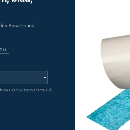
ndes Ansatzband,
2711
uft die Geschwister-Variante auf.