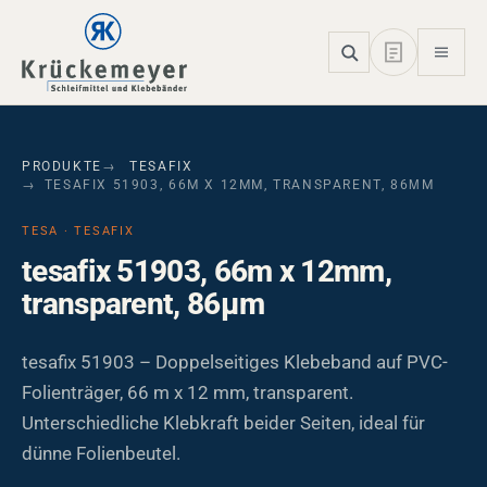
Skip to main navigation
Skip to main content
Skip to page footer
PRODUKTE
TESAFIX
TESAFIX 51903, 66M X 12MM, TRANSPARENT, 86ΜM
TESA · TESAFIX
tesafix 51903, 66m x 12mm,
transparent, 86µm
tesafix 51903 – Doppelseitiges Klebeband auf PVC-
Folienträger, 66 m x 12 mm, transparent.
Unterschiedliche Klebkraft beider Seiten, ideal für
dünne Folienbeutel.