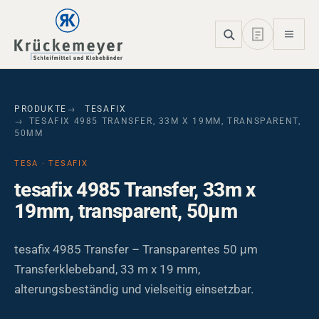
Skip to main navigation
Skip to main content
Skip to page footer
PRODUKTE
TESAFIX
TESAFIX 4985 TRANSFER, 33M X 19MM, TRANSPARENT,
50ΜM
TESA · TESAFIX
tesafix 4985 Transfer, 33m x
19mm, transparent, 50µm
tesafix 4985 Transfer – Transparentes 50 µm
Transferklebeband, 33 m x 19 mm,
alterungsbeständig und vielseitig einsetzbar.