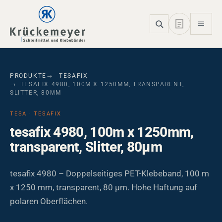
Skip to main navigation
Skip to main content
Skip to page footer
PRODUKTE
TESAFIX
TESAFIX 4980, 100M X 1250MM, TRANSPARENT,
SLITTER, 80ΜM
TESA · TESAFIX
tesafix 4980, 100m x 1250mm,
transparent, Slitter, 80µm
tesafix 4980 – Doppelseitiges PET-Klebeband, 100 m
x 1250 mm, transparent, 80 µm. Hohe Haftung auf
polaren Oberflächen.