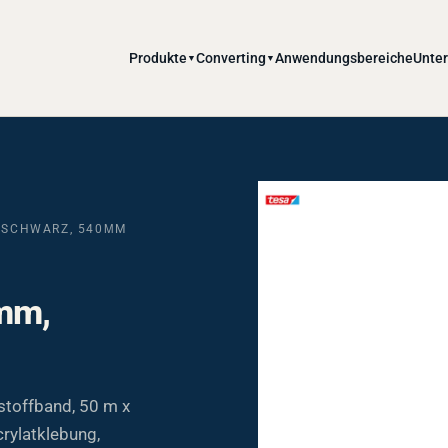
Produkte
Converting
Anwendungsbereiche
Unte
▼
▼
, SCHWARZ, 540ΜM
0mm,
stoffband, 50 m x
rylatklebung,