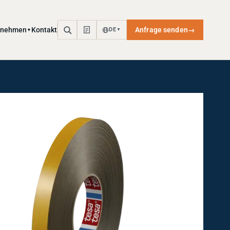
rnehmen
Kontakt
Anfrage senden
→
DE
▼
▼