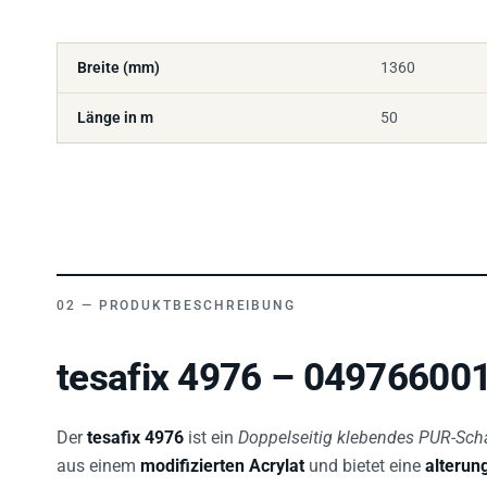
Breite (mm)
1360
Länge in m
50
PRODUKTBESCHREIBUNG
tesafix 4976 – 049766001
Der
tesafix 4976
ist ein
Doppelseitig klebendes PUR-Sc
aus einem
modifizierten Acrylat
und bietet eine
alterun