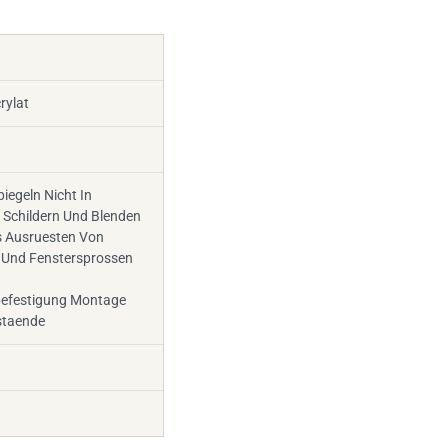
rylat
iegeln Nicht In
Schildern Und Blenden
s Ausruesten Von
n Und Fenstersprossen
efestigung Montage
staende