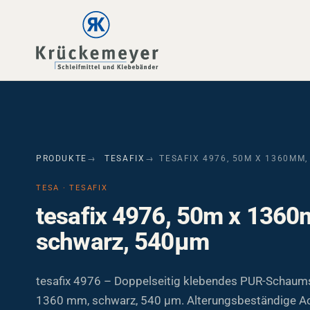
Skip to main navigation
Skip to main content
Skip to page footer
PRODUKTE
TESAFIX
TESAFIX 4976, 50M X 1360MM
TESA · TESAFIX
tesafix 4976, 50m x 136
schwarz, 540µm
tesafix 4976 – Doppelseitig klebendes PUR-Schaum
1360 mm, schwarz, 540 µm. Alterungsbeständige Ac