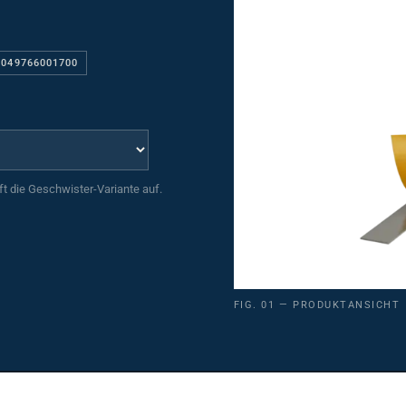
 049766001700
uft die Geschwister-Variante auf.
FIG. 01 — PRODUKTANSICHT