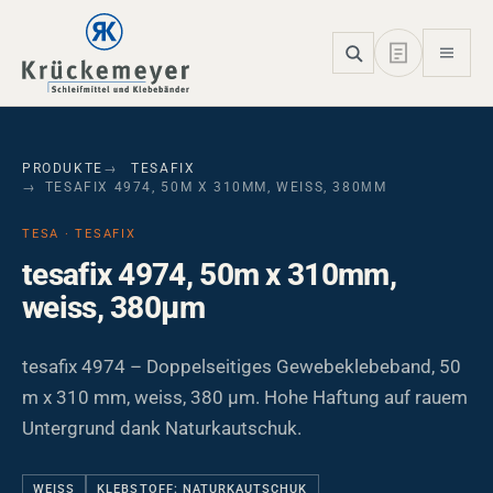
Skip to main navigation
Skip to main content
Skip to page footer
PRODUKTE
TESAFIX
TESAFIX 4974, 50M X 310MM, WEISS, 380ΜM
TESA · TESAFIX
tesafix 4974, 50m x 310mm,
weiss, 380µm
tesafix 4974 – Doppelseitiges Gewebeklebeband, 50
m x 310 mm, weiss, 380 µm. Hohe Haftung auf rauem
Untergrund dank Naturkautschuk.
WEISS
KLEBSTOFF: NATURKAUTSCHUK