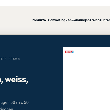
Produkte
Converting
Anwendungsbereiche
Unte
▼
▼
EISS, 295ΜM
, weiss,
äger, 50 m x 50
tischen