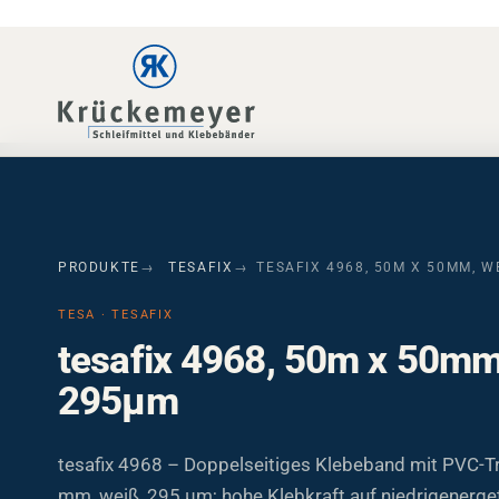
Skip to main navigation
Skip to main content
Skip to page footer
PRODUKTE
TESAFIX
TESAFIX 4968, 50M X 50MM, W
TESA · TESAFIX
tesafix 4968, 50m x 50mm
295µm
tesafix 4968 – Doppelseitiges Klebeband mit PVC-Tr
mm, weiß, 295 µm; hohe Klebkraft auf niedrigenerge