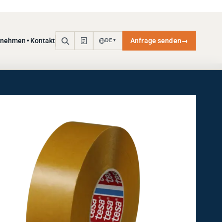
rnehmen
Kontakt
Anfrage senden
→
DE
▼
▼