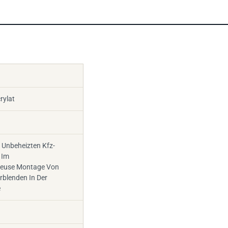
rylat
 Unbeheizten Kfz-
 Im
aeuse Montage Von
erblenden In Der
e