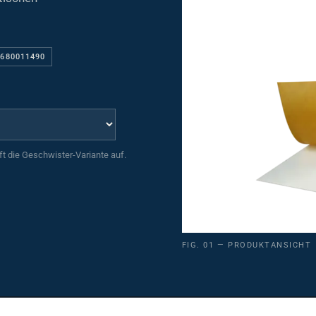
9680011490
uft die Geschwister-Variante auf.
FIG. 01 — PRODUKTANSICHT