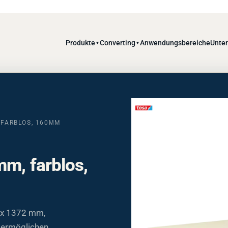
Produkte
Converting
Anwendungsbereiche
Unte
▼
▼
 FARBLOS, 160ΜM
m, farblos,
m x 1372 mm,
t ermöglichen