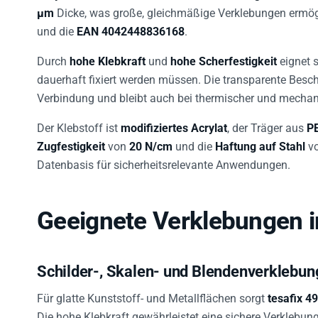
µm
Dicke, was große, gleichmäßige Verklebungen ermög
und die
EAN
4042448836168
.
Durch
hohe Klebkraft
und
hohe Scherfestigkeit
eignet 
dauerhaft fixiert werden müssen. Die transparente Besch
Verbindung und bleibt auch bei thermischer und mecha
Der Klebstoff ist
modifiziertes Acrylat
, der Träger aus
PE
Zugfestigkeit
von
20 N/cm
und die
Haftung auf Stahl
v
Datenbasis für sicherheitsrelevante Anwendungen.
Geeignete Verklebungen i
Schilder-, Skalen- und Blendenverklebun
Für glatte Kunststoff- und Metallflächen sorgt
tesafix 4
Die hohe Klebkraft gewährleistet eine sichere Verklebun