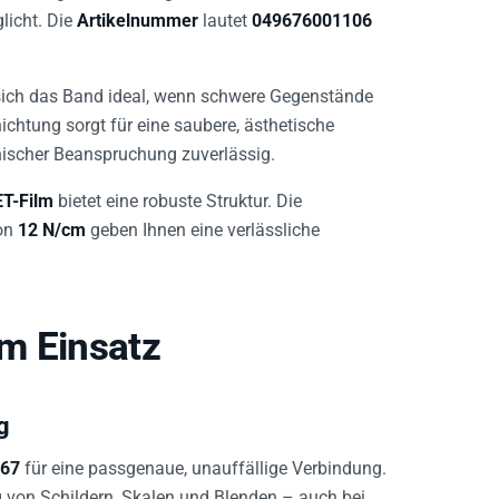
licht. Die
Artikelnummer
lautet
049676001106
sich das Band ideal, wenn schwere Gegenstände
ichtung sorgt für eine saubere, ästhetische
nischer Beanspruchung zuverlässig.
T-Film
bietet eine robuste Struktur. Die
on
12 N/cm
geben Ihnen eine verlässliche
m Einsatz
g
967
für eine passgenaue, unauffällige Verbindung.
g von Schildern, Skalen und Blenden – auch bei