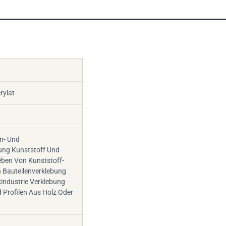
rylat
en- Und
ung Kunststoff Und
eben Von Kunststoff-
n Bauteilenverklebung
ikindustrie Verklebung
 Profilen Aus Holz Oder