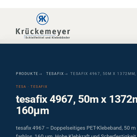
Skip to main navigation
Skip to main content
Skip to page footer
PRODUKTE
TESAFIX
TESAFIX 4967, 50M X 1372MM,
TESA · TESAFIX
tesafix 4967, 50m x 1372m
160µm
tesafix 4967 – Doppelseitiges PET-Klebeband, 50 
farblos, 160 µm. Hohe Klebkraft und Scherfestigkei