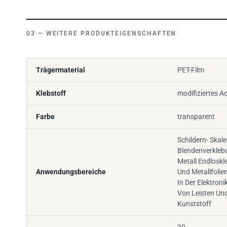
WEITERE PRODUKTEIGENSCHAFTEN
Trägermaterial
PET-Film
Klebstoff
modifiziertes Ac
Farbe
transparent
Schildern- Skal
Blendenverkleb
Metall Endloskl
Anwendungsbereiche
Und Metallfolie
In Der Elektron
Von Leisten Und
Kunststoff
20