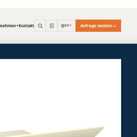
rnehmen
Kontakt
Anfrage senden
→
DE
▼
▼