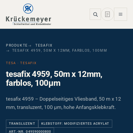
Skip to main navigation
Skip to main content
Skip to page footer
PRODUKTE
TESAFIX
TESAFIX 4959, 50M X 12MM, FARBLOS, 100ΜM
TESA · TESAFIX
tesafix 4959, 50m x 12mm,
farblos, 100µm
tesafix 4959 – Doppelseitiges Vliesband, 50 m x 12
mm, transluzent, 100 µm, hohe Anfangsklebkraft.
TRANSLUZENT
KLEBSTOFF: MODIFIZIERTES ACRYLAT
ART.-NR. 049590000800