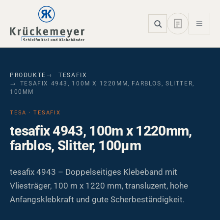
Skip to main navigation
Skip to main content
Skip to page footer
PRODUKTE
TESAFIX
TESAFIX 4943, 100M X 1220MM, FARBLOS, SLITTER,
100ΜM
TESA · TESAFIX
tesafix 4943, 100m x 1220mm,
farblos, Slitter, 100µm
tesafix 4943 – Doppelseitiges Klebeband mit
Vliesträger, 100 m x 1220 mm, transluzent, hohe
Anfangsklebkraft und gute Scherbeständigkeit.