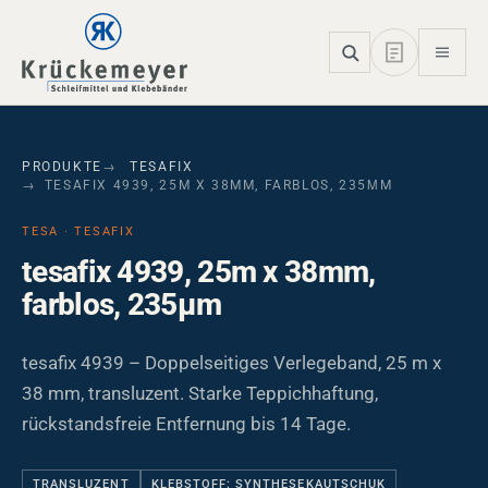
Skip to main navigation
Skip to main content
Skip to page footer
PRODUKTE
TESAFIX
TESAFIX 4939, 25M X 38MM, FARBLOS, 235ΜM
TESA · TESAFIX
tesafix 4939, 25m x 38mm,
farblos, 235µm
tesafix 4939 – Doppelseitiges Verlegeband, 25 m x
38 mm, transluzent. Starke Teppichhaftung,
rückstandsfreie Entfernung bis 14 Tage.
TRANSLUZENT
KLEBSTOFF: SYNTHESEKAUTSCHUK