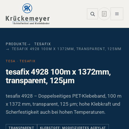
Skip to main navigation
Skip to main content
Skip to page footer
PRODUKTE
TESAFIX
TESAFIX 4928 100M X 1372MM, TRANSPARENT, 125ΜM
TESA · TESAFIX
tesafix 4928 100m x 1372mm,
transparent, 125µm
tesafix 4928 – Doppelseitiges PET-Klebeband, 100 m
x 1372 mm, transparent, 125 µm; hohe Klebkraft und
Scherfestigkeit auch bei hohen Temperaturen.
TRANSPARENT
KLEBSTOFF: MODIFIZIERTES ACRYLAT