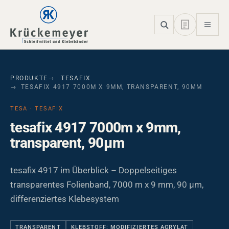
Skip to main navigation
Skip to main content
Skip to page footer
PRODUKTE
TESAFIX
TESAFIX 4917 7000M X 9MM, TRANSPARENT, 90ΜM
TESA · TESAFIX
tesafix 4917 7000m x 9mm,
transparent, 90µm
tesafix 4917 im Überblick – Doppelseitiges
transparentes Folienband, 7000 m x 9 mm, 90 µm,
differenziertes Klebesystem
TRANSPARENT
KLEBSTOFF: MODIFIZIERTES ACRYLAT