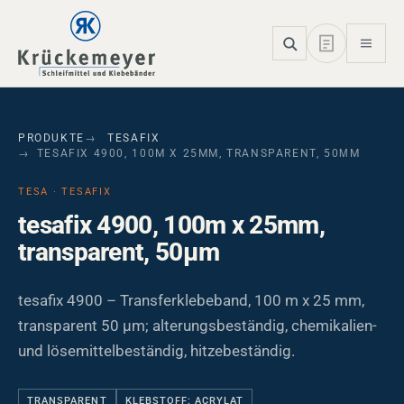
Skip to main navigation
Skip to main content
Skip to page footer
PRODUKTE
TESAFIX
TESAFIX 4900, 100M X 25MM, TRANSPARENT, 50ΜM
TESA · TESAFIX
tesafix 4900, 100m x 25mm,
transparent, 50µm
tesafix 4900 – Transferklebeband, 100 m x 25 mm,
transparent 50 µm; alterungsbeständig, chemikalien-
und lösemittelbeständig, hitzebeständig.
TRANSPARENT
KLEBSTOFF: ACRYLAT