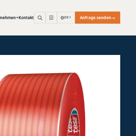
rnehmen
Kontakt
Anfrage senden
→
DE
▼
▼