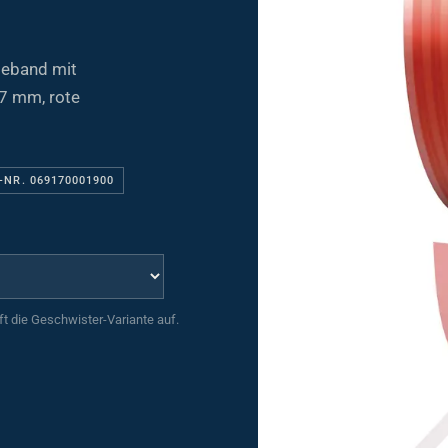
beband mit
7 mm, rote
-NR. 069170001900
uft die Geschwister-Variante auf.