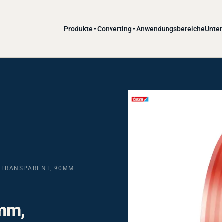
Produkte
Converting
Anwendungsbereiche
Unte
▼
▼
, TRANSPARENT, 90ΜM
7mm,