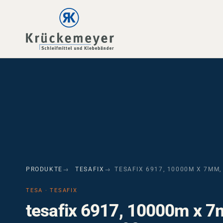
Skip to main navigation
Skip to main content
Skip to page footer
PRODUKTE
TESAFIX
TESAFIX 6917, 10000M X 7MM
TESA · TESAFIX
tesafix 6917, 10000m x 