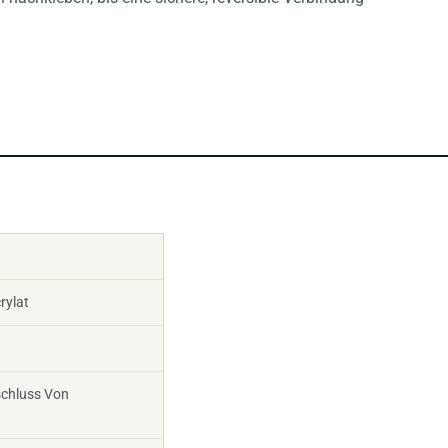
rylat
schluss Von