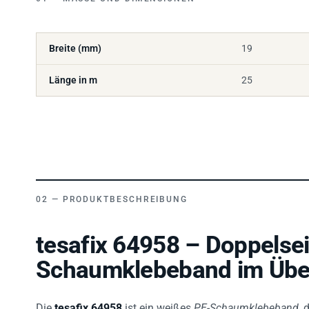
Breite (mm)
19
Länge in m
25
PRODUKTBESCHREIBUNG
tesafix 64958 – Doppelsei
Schaumklebeband im Über
Die
tesafix 64958
ist ein weißes
PE-Schaumklebeband
, 