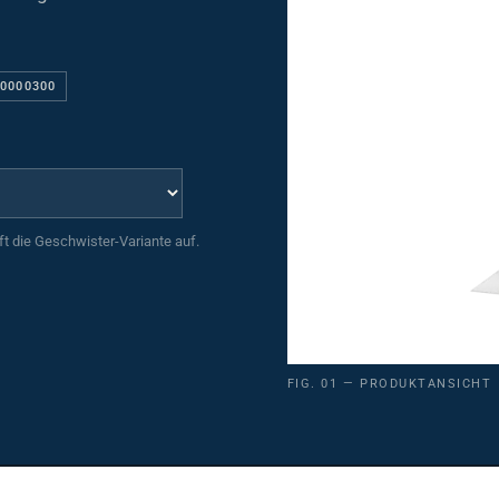
80000300
uft die Geschwister-Variante auf.
FIG. 01 — PRODUKTANSICHT