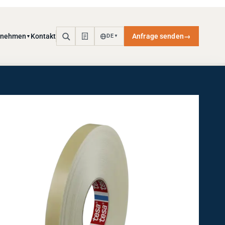
rnehmen
Kontakt
Anfrage senden
→
DE
▼
▼