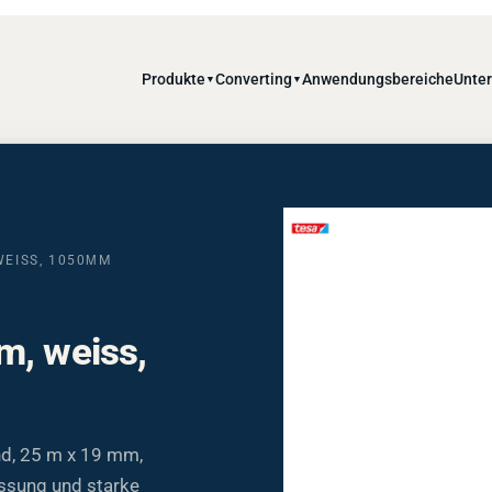
Produkte
Converting
Anwendungsbereiche
Unte
▼
▼
WEISS, 1050ΜM
m, weiss,
d, 25 m x 19 mm,
ssung und starke