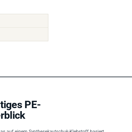
tiges PE-
blick
das auf einem
Synthesekautschuk
-Klebstoff basiert.