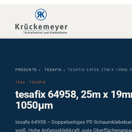
Skip to main navigation
Skip to main content
Skip to page footer
PRODUKTE
TESAFIX
TESAFIX 64958, 25M X 19MM, 
TESA · TESAFIX
tesafix 64958, 25m x 19m
1050µm
tesafix 64958 – Doppelseitiges PE-Schaumklebeban
weiß. Hohe Anfangsklebkraft, gute Oberflächenanpa