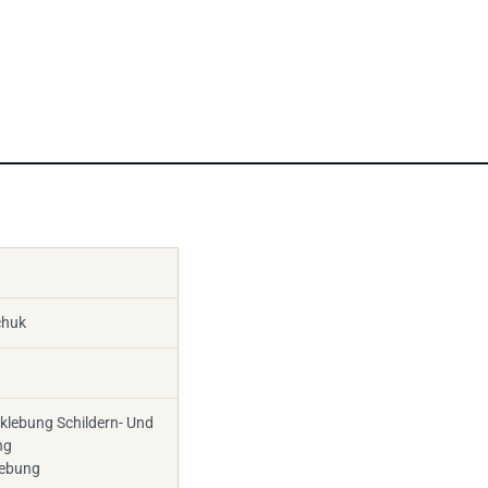
chuk
klebung Schildern- Und
ng
lebung