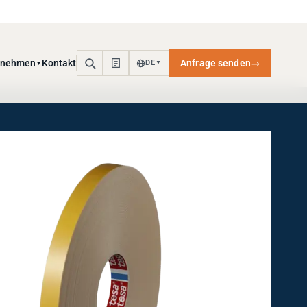
rnehmen
Kontakt
Anfrage senden
→
DE
▼
▼