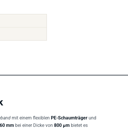
k
eband
mit einem flexiblen
PE-Schaumträger
und
360 mm
bei einer Dicke von
800 µm
bietet es