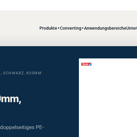
Produkte
Converting
Anwendungsbereiche
Unte
▼
▼
M, SCHWARZ, 800ΜM
60mm,
doppelseitiges PE-