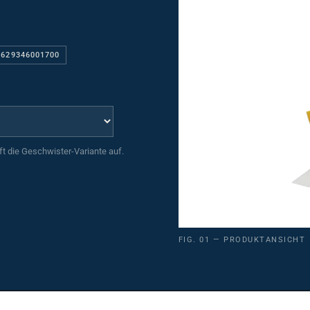
 629346001700
uft die Geschwister-Variante auf.
FIG. 01 — PRODUKTANSICHT