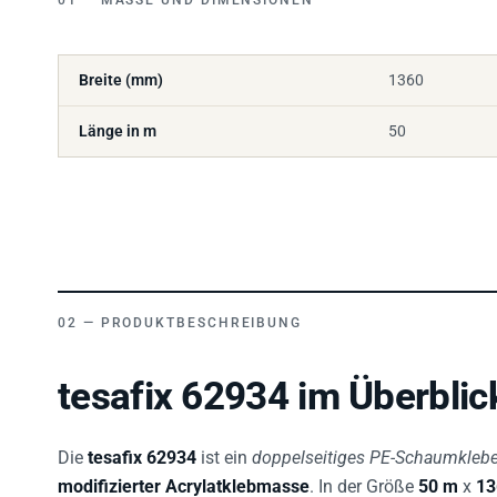
Breite (mm)
1360
Länge in m
50
PRODUKTBESCHREIBUNG
tesafix 62934 im Überblic
Die
tesafix 62934
ist ein
doppelseitiges PE-Schaumkleb
modifizierter Acrylatklebmasse
. In der Größe
50 m
x
1