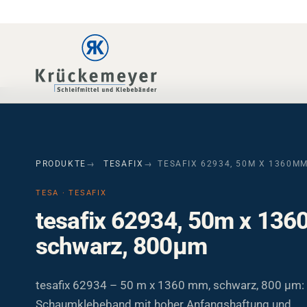
Skip to main navigation
Skip to main content
Skip to page footer
PRODUKTE
TESAFIX
TESAFIX 62934, 50M X 1360M
TESA · TESAFIX
tesafix 62934, 50m x 13
schwarz, 800µm
tesafix 62934 – 50 m x 1360 mm, schwarz, 800 µm: 
Schaumklebeband mit hoher Anfangshaftung und