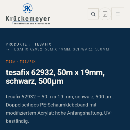
Skip to main navigation
Skip to main content
Skip to page footer
PRODUKTE
TESAFIX
TESAFIX 62932, 50M X 19MM, SCHWARZ, 500ΜM
TESA · TESAFIX
tesafix 62932, 50m x 19mm,
schwarz, 500µm
tesafix 62932 – 50 m x 19 mm, schwarz, 500 µm.
Doppelseitiges PE-Schaumklebeband mit
modifiziertem Acrylat: hohe Anfangshaftung, UV-
beständig.