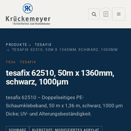
Skip to main navigation
Skip to main content
Skip to page footer
PRODUKTE
TESAFIX
TESAFIX 62510, 50M X 1360MM, SCHWARZ, 1000ΜM
TESA · TESAFIX
tesafix 62510, 50m x 1360mm,
schwarz, 1000µm
tesafix 62510 – Doppelseitiges PE-
Schaumklebeband, 50 m x 1,36 m, schwarz, 1000 µm
Dicke; UV- und Alterungsbeständigkeit.
SCHWARZ
KLEBSTOFF: MODIFIZIERTES ACRYLAT