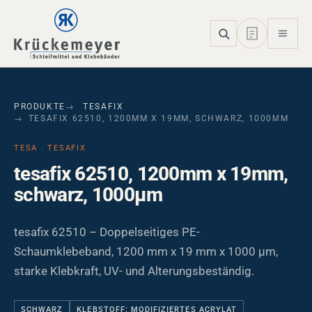
Skip to main navigation
Skip to main content
Skip to page footer
PRODUKTE
TESAFIX
TESAFIX 62510, 1200MM X 19MM, SCHWARZ, 1000ΜM
TESA · TESAFIX
tesafix 62510, 1200mm x 19mm,
schwarz, 1000µm
tesafix 62510 – Doppelseitiges PE-
Schaumklebeband, 1200 mm x 19 mm x 1000 µm,
starke Klebkraft, UV- und Alterungsbeständig.
SCHWARZ
KLEBSTOFF: MODIFIZIERTES ACRYLAT