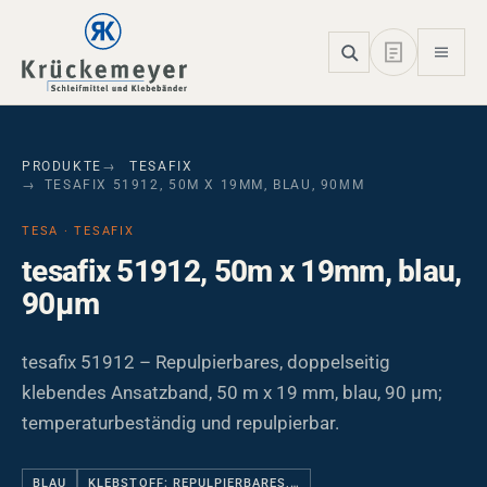
Skip to main navigation
Skip to main content
Skip to page footer
PRODUKTE
TESAFIX
TESAFIX 51912, 50M X 19MM, BLAU, 90ΜM
TESA · TESAFIX
tesafix 51912, 50m x 19mm, blau,
90µm
tesafix 51912 – Repulpierbares, doppelseitig
klebendes Ansatzband, 50 m x 19 mm, blau, 90 µm;
temperaturbeständig und repulpierbar.
BLAU
KLEBSTOFF: REPULPIERBARES,…