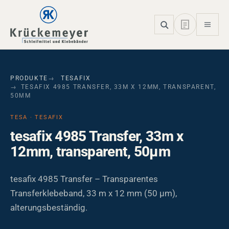
Skip to main navigation
Skip to main content
Skip to page footer
PRODUKTE
TESAFIX
TESAFIX 4985 TRANSFER, 33M X 12MM, TRANSPARENT,
50ΜM
TESA · TESAFIX
tesafix 4985 Transfer, 33m x
12mm, transparent, 50µm
tesafix 4985 Transfer – Transparentes
Transferklebeband, 33 m x 12 mm (50 µm),
alterungsbeständig.